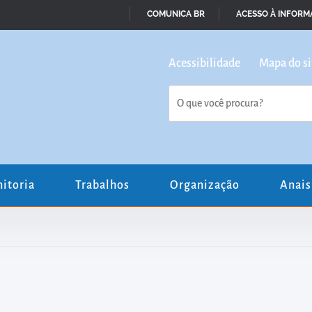
COMUNICA BR
ACESSO À INFOR
IR
PARA
Acessibilidade
Mapa
do si
O
CONTEÚDO
itoria
Trabalhos
Organização
Anais